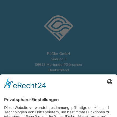
Rößler GmbH
Südring 9
06618 Mertendorf/Görschen
Deutschland
Telefon:
+49 (0) 34445 723-30
E-Mail:
anfrage@roessler-gmbh.com