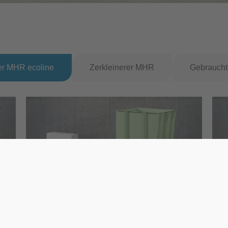
er MHR ecoline
Zerkleinerer MHR
Gebrauch